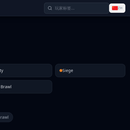
ZH
ty
Siege
 Brawl
Brawl