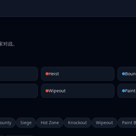
家对战。
Heist
Boun
Wipeout
Paint
ounty
Siege
Hot Zone
Knockout
Wipeout
Paint 