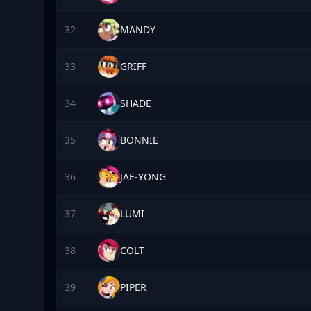
32
MANDY
33
GRIFF
34
SHADE
35
BONNIE
36
JAE-YONG
37
LUMI
38
COLT
39
PIPER