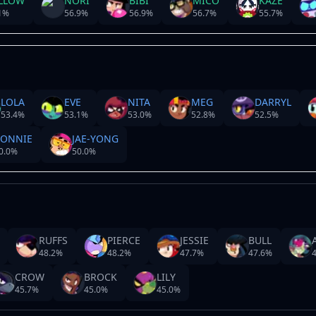
LLOW
NORI
BIBI
MICO
KAZE
1
%
56.9
%
56.9
%
56.7
%
55.7
%
LOLA
EVE
NITA
MEG
DARRYL
53.4
%
53.1
%
53.0
%
52.8
%
52.5
%
BONNIE
JAE-YONG
0.0
%
50.0
%
RUFFS
PIERCE
JESSIE
BULL
48.2
%
48.2
%
47.7
%
47.6
%
4
CROW
BROCK
LILY
45.7
%
45.0
%
45.0
%