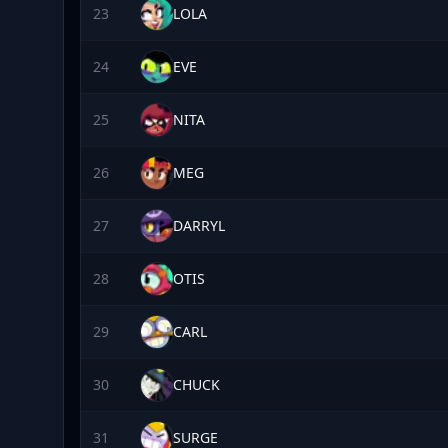
23
LOLA
24
EVE
25
NITA
26
MEG
27
DARRYL
28
OTIS
29
CARL
30
CHUCK
31
SURGE