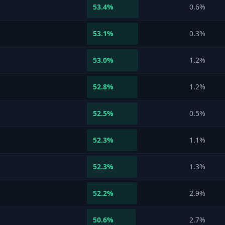
53.4
%
0.6%
53.1
%
0.3%
53.0
%
1.2%
52.8
%
1.2%
52.5
%
0.5%
52.3
%
1.1%
52.3
%
1.3%
52.2
%
2.9%
50.6
%
2.7%