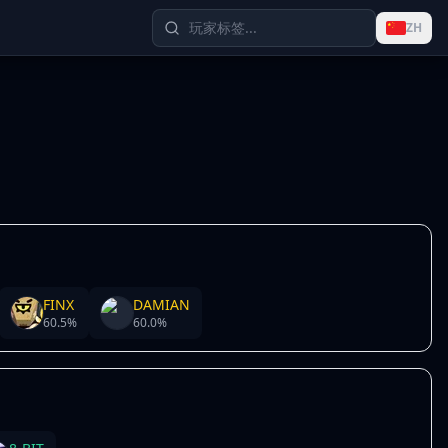
ZH
FINX
DAMIAN
60.5
%
60.0
%