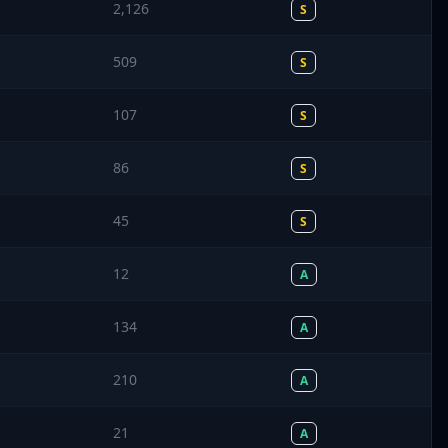
2,126
S
509
S
107
S
86
S
45
S
12
A
134
A
210
A
21
A