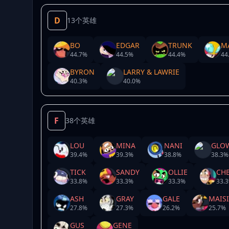
D
13个英雄
BO
EDGAR
TRUNK
M
44.7
%
44.5
%
44.4
%
44
BYRON
LARRY & LAWRIE
40.3
%
40.0
%
F
38个英雄
LOU
MINA
NANI
GLO
39.4
%
39.3
%
38.8
%
38.3
%
TICK
SANDY
OLLIE
CH
33.8
%
33.3
%
33.3
%
33.3
ASH
GRAY
GALE
MAISI
27.8
%
27.3
%
26.2
%
25.7
%
GUS
GENE