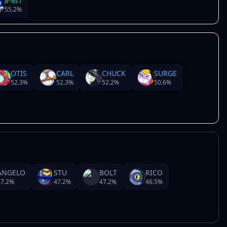
8-BIT
55.2
%
OTIS
CARL
CHUCK
SURGE
52.3
%
52.3
%
52.2
%
50.6
%
ANGELO
STU
BOLT
RICO
7.2
%
47.2
%
47.2
%
46.5
%