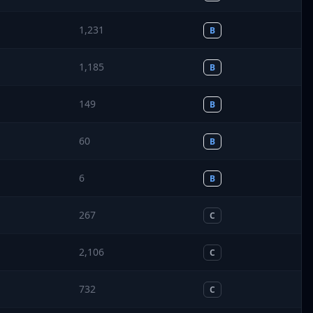
1,231
B
1,185
B
149
B
60
B
6
B
267
C
2,106
C
732
C