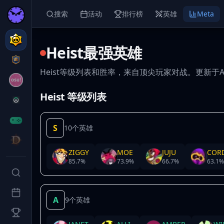
搜索
活动
排行榜
英雄
Meta
Heist最强英雄
Heist等级列表和胜率，来自顶尖玩家对战。更新于Augu
Heist 等级列表
S
10个英雄
ZIGGY
MOE
JUJU
COR
85.7
%
73.9
%
66.7
%
63.1
%
A
9个英雄