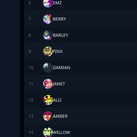
6
EMZ
7
BERRY
8
BARLEY
9
FINX
10
DAMIAN
11
JANET
12
ALLI
13
AMBER
14
WILLOW