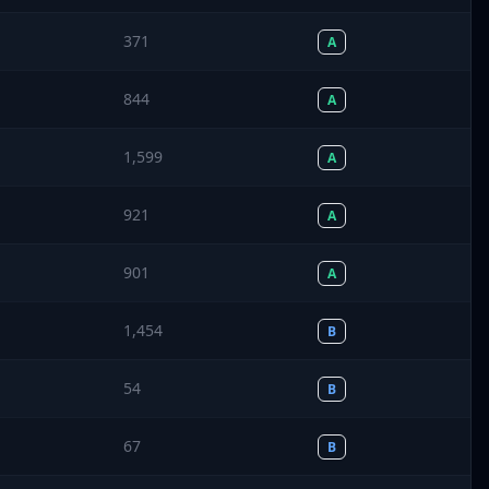
371
A
844
A
1,599
A
921
A
901
A
1,454
B
54
B
67
B