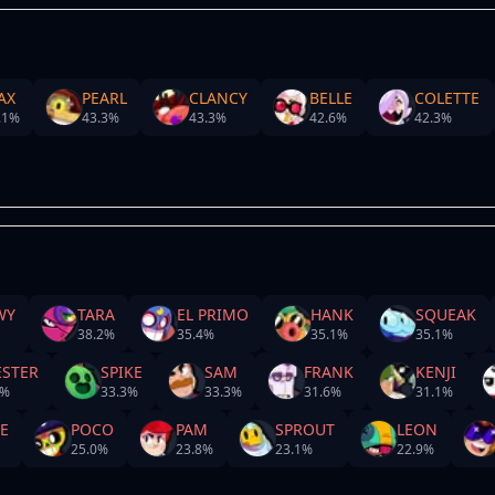
AX
PEARL
CLANCY
BELLE
COLETTE
.1
%
43.3
%
43.3
%
42.6
%
42.3
%
WY
TARA
EL PRIMO
HANK
SQUEAK
38.2
%
35.4
%
35.1
%
35.1
%
ESTER
SPIKE
SAM
FRANK
KENJI
%
33.3
%
33.3
%
31.6
%
31.1
%
E
POCO
PAM
SPROUT
LEON
25.0
%
23.8
%
23.1
%
22.9
%