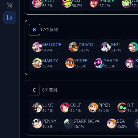
JANET
ALLI
AMBER
WI
58.3
%
58.2
%
57.1
%
57.
B
17个英雄
MELODIE
DRACO
GIGI
54.4
%
53.7
%
53.7
%
MANDY
GRIFF
SHADE
50.4
%
50.3
%
50.3
%
5
C
18个英雄
LUMI
COLT
PIPER
R-T
49.4
%
49.4
%
48.6
%
48.5
%
PENNY
STARR NOVA
BEA
46.3
%
46.1
%
45.8
%