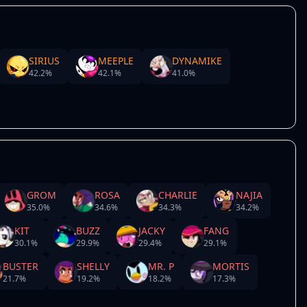
SIRIUS
MEEPLE
DYNAMIKE
42.2
%
42.1
%
41.0
%
GROM
ROSA
CHARLIE
NAJIA
35.0
%
34.6
%
34.3
%
34.2
%
KIT
BUZZ
JACKY
FANG
30.1
%
29.9
%
29.4
%
29.1
%
BUSTER
SHELLY
MR. P
MORTIS
21.7
%
19.2
%
18.2
%
17.3
%