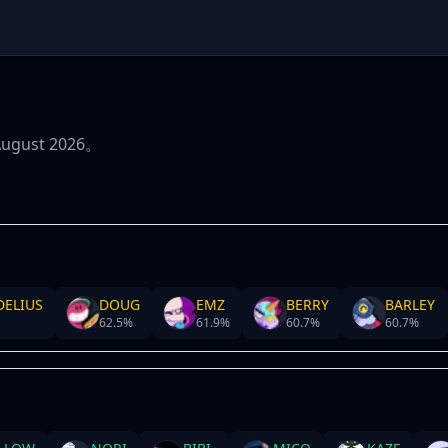
st 2026。
DELIUS
DOUG
EMZ
BERRY
BARLEY
62.5
%
61.9
%
60.7
%
60.7
%