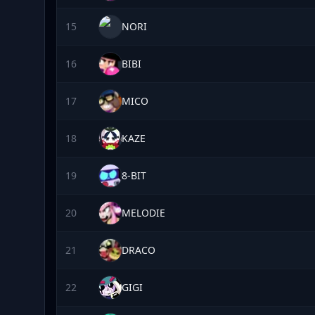
15
NORI
16
BIBI
17
MICO
18
KAZE
19
8-BIT
20
MELODIE
21
DRACO
22
GIGI