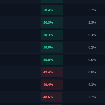
50.4
%
3.7%
50.3
%
3.5%
50.3
%
0.4%
50.0
%
0.2%
50.0
%
0.0%
49.4
%
0.8%
49.4
%
6.3%
48.6
%
2.2%