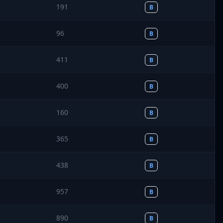
191
B
96
B
411
B
400
B
160
B
365
B
438
B
957
B
890
B