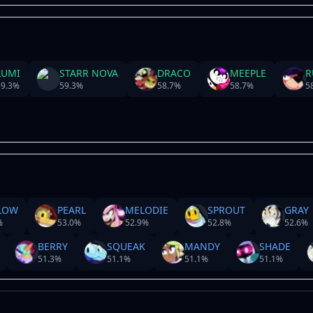
LUMI
STARR NOVA
DRACO
MEEPLE
R
9.3
%
59.3
%
58.7
%
58.7
%
5
LOW
PEARL
MELODIE
SPROUT
GRAY
%
53.0
%
52.9
%
52.8
%
52.6
%
BERRY
SQUEAK
MANDY
SHADE
51.3
%
51.1
%
51.1
%
51.1
%