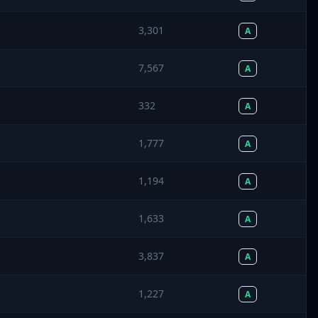
3,301
A
7,567
A
332
A
1,777
A
1,194
A
1,633
A
3,837
A
1,227
A