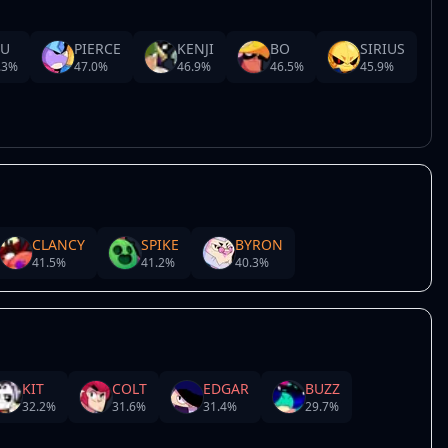
TU
PIERCE
KENJI
BO
SIRIUS
.3
%
47.0
%
46.9
%
46.5
%
45.9
%
CLANCY
SPIKE
BYRON
41.5
%
41.2
%
40.3
%
KIT
COLT
EDGAR
BUZZ
32.2
%
31.6
%
31.4
%
29.7
%