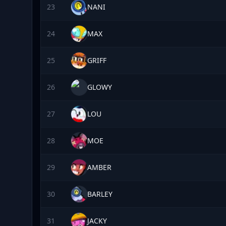
23
NANI
24
MAX
25
GRIFF
26
GLOWY
27
LOU
28
MOE
29
AMBER
30
BARLEY
31
JACKY