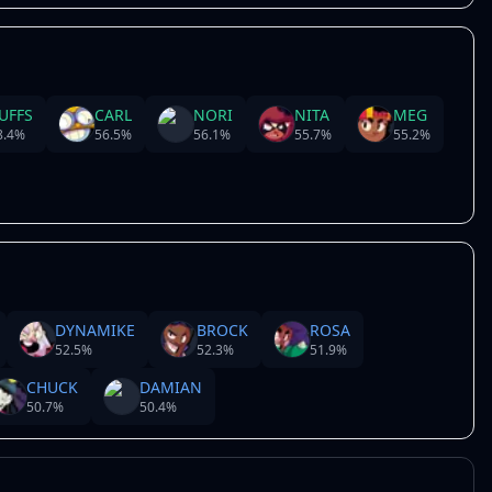
UFFS
CARL
NORI
NITA
MEG
8.4
%
56.5
%
56.1
%
55.7
%
55.2
%
DYNAMIKE
BROCK
ROSA
52.5
%
52.3
%
51.9
%
CHUCK
DAMIAN
50.7
%
50.4
%