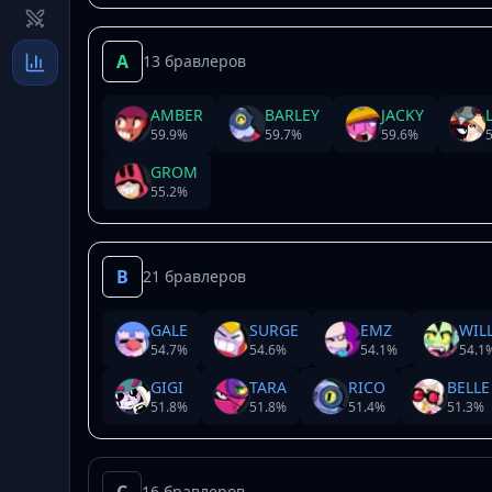
A
13 бравлеров
AMBER
BARLEY
JACKY
59.9
%
59.7
%
59.6
%
5
GROM
55.2
%
B
21 бравлеров
GALE
SURGE
EMZ
WIL
54.7
%
54.6
%
54.1
%
54.1
GIGI
TARA
RICO
BELLE
51.8
%
51.8
%
51.4
%
51.3
%
16 бравлеров