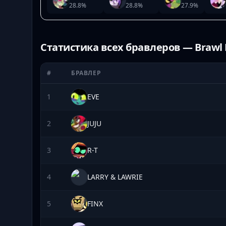
28.8
%
28.8
%
27.9
%
Статистика всех бравлеров — Brawl 
#
БРАВЛЕР
1
EVE
2
JUJU
3
R-T
4
LARRY & LAWRIE
5
FINX