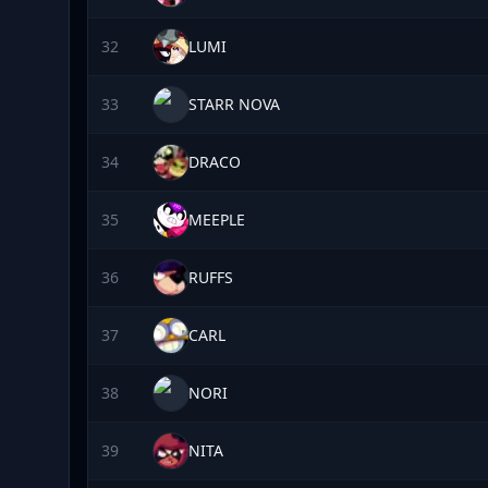
32
LUMI
33
STARR NOVA
34
DRACO
35
MEEPLE
36
RUFFS
37
CARL
38
NORI
39
NITA