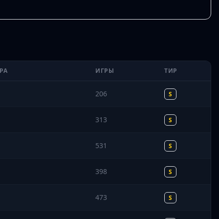
РА
ИГРЫ
ТИР
206
S
313
S
531
S
398
S
473
S