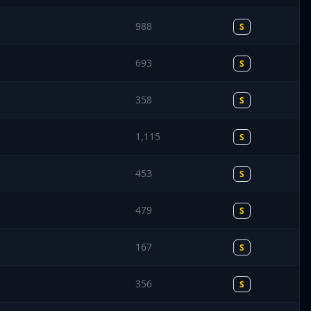
988
S
693
S
358
S
1,115
S
453
S
479
S
167
S
356
S