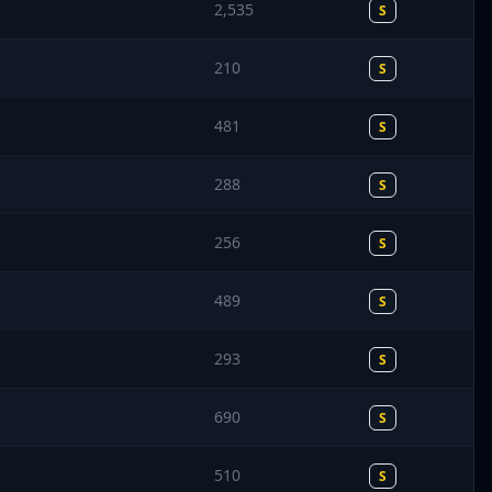
2,535
S
210
S
481
S
288
S
256
S
489
S
293
S
690
S
510
S