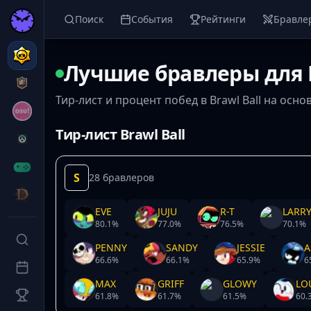
Поиск
События
Рейтинги
Бравле
Лучшие бравлеры для B
Тир-лист и процент побед в Brawl Ball на осн
Тир-лист Brawl Ball
S
28 бравлеров
EVE
JUJU
R-T
LARRY
80.1
%
77.0
%
76.5
%
70.1
%
PENNY
SANDY
JESSIE
A
66.6
%
66.1
%
65.9
%
6
MAX
GRIFF
GLOWY
LO
61.8
%
61.7
%
61.5
%
60.