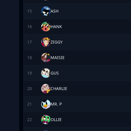
15
ASH
16
HANK
17
ZIGGY
18
MAISIE
19
GUS
20
CHARLIE
21
MR. P
22
OLLIE