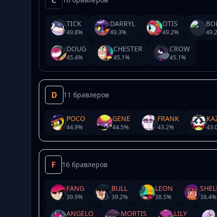
C
TICK
DARRYL
OTIS
BO
49.8
%
49.3
%
49.2
%
49.
DOUG
CHESTER
CROW
45.4
%
45.1
%
45.1
%
D
11 бравлеров
POCO
GENE
FRANK
KA
44.9
%
44.5
%
43.2
%
43.
F
16 бравлеров
FANG
BULL
LEON
SHEL
39.9
%
39.2
%
38.5
%
38.4
%
ANGELO
MORTIS
LILY