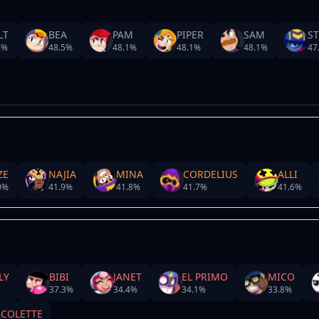
LT
BEA
PAM
PIPER
SAM
S
2
%
48.5
%
48.1
%
48.1
%
48.1
%
47
ZE
NAJIA
MINA
CORDELIUS
ALLI
0
%
41.9
%
41.8
%
41.7
%
41.6
%
LY
BIBI
JANET
EL PRIMO
MICO
37.3
%
34.4
%
34.1
%
33.8
%
COLETTE