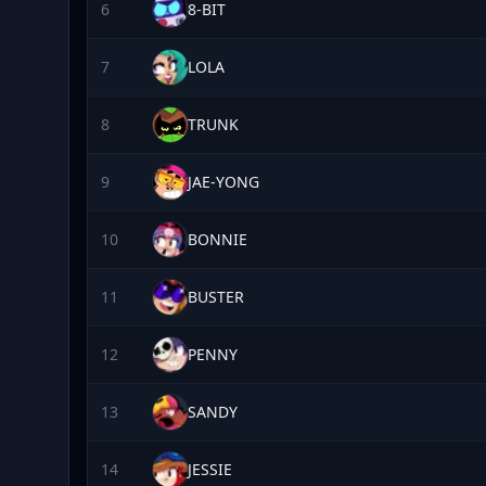
6
8-BIT
7
LOLA
8
TRUNK
9
JAE-YONG
10
BONNIE
11
BUSTER
12
PENNY
13
SANDY
14
JESSIE