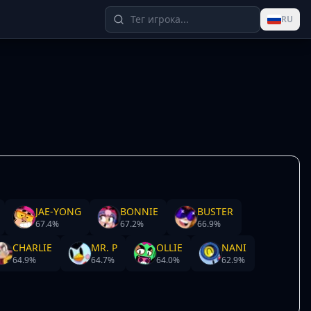
RU
JAE-YONG
BONNIE
BUSTER
67.4
%
67.2
%
66.9
%
CHARLIE
MR. P
OLLIE
NANI
64.9
%
64.7
%
64.0
%
62.9
%