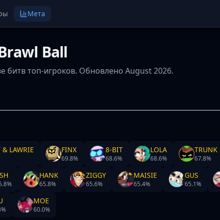
ры
Мета
rawl Ball
ове битв топ-игроков. Обновлено August 2026.
 & LAWRIE
FINX
8-BIT
LOLA
TRUNK
69.8
%
68.6
%
68.6
%
67.8
%
SH
HANK
ZIGGY
MAISIE
GUS
5.8
%
65.8
%
65.6
%
65.4
%
65.1
%
U
MOE
3
%
60.0
%