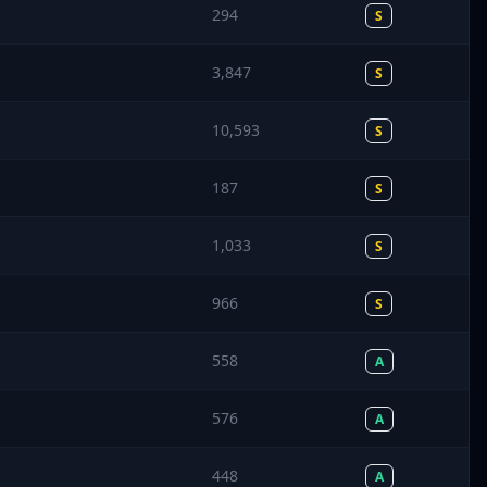
294
S
3,847
S
10,593
S
187
S
1,033
S
966
S
558
A
576
A
448
A