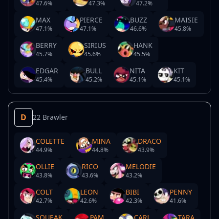
47.6
%
47.3
%
47.2
%
MAX
PIERCE
BUZZ
MAISIE
47.1
%
47.1
%
46.6
%
45.8
%
BERRY
SIRIUS
HANK
45.7
%
45.6
%
45.5
%
EDGAR
BULL
NITA
KIT
45.4
%
45.2
%
45.1
%
45.1
%
D
22 Brawler
COLETTE
MINA
DRACO
44.9
%
44.8
%
43.9
%
OLLIE
RICO
MELODIE
43.8
%
43.6
%
43.2
%
COLT
LEON
BIBI
PENNY
42.7
%
42.6
%
42.3
%
41.6
%
SQUEAK
PAM
CARL
TARA