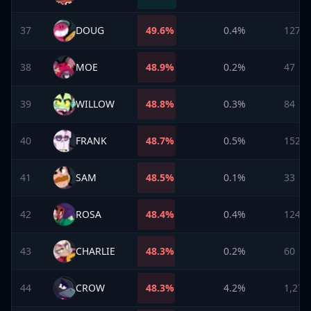
37
DOUG
49.6
%
0.4%
127
38
MOE
48.9
%
0.2%
47
39
WILLOW
48.8
%
0.3%
84
40
FRANK
48.7
%
0.5%
152
41
SAM
48.5
%
0.1%
33
42
ROSA
48.4
%
0.4%
124
43
CHARLIE
48.3
%
0.2%
60
44
CROW
48.3
%
4.2%
1,273