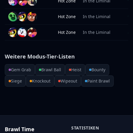
Hot Zone
In the Liminal
92
Hot Zone
In the Liminal
90
Hot Zone
In the Liminal
86
Weitere Modus-Tier-Listen
Gem Grab
Brawl Ball
Heist
Bounty
Siege
Knockout
Wipeout
Paint Brawl
STATISTIKEN
Brawl Time