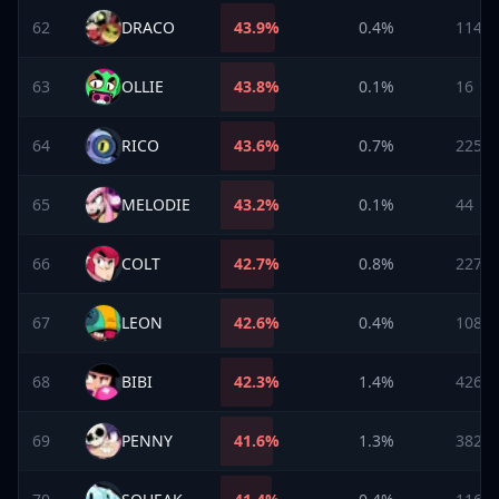
62
DRACO
43.9
%
0.4%
114
63
OLLIE
43.8
%
0.1%
16
64
RICO
43.6
%
0.7%
225
65
MELODIE
43.2
%
0.1%
44
66
COLT
42.7
%
0.8%
227
67
LEON
42.6
%
0.4%
108
68
BIBI
42.3
%
1.4%
426
69
PENNY
41.6
%
1.3%
382