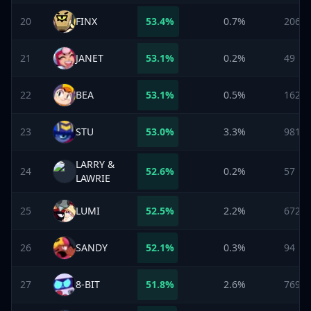
20
FINX
53.4
%
0.7%
206
21
JANET
53.1
%
0.2%
49
22
BEA
53.1
%
0.5%
162
23
STU
53.0
%
3.3%
981
LARRY &
24
52.6
%
0.2%
57
LAWRIE
25
LUMI
52.5
%
2.2%
672
26
SANDY
52.1
%
0.3%
94
27
8-BIT
51.8
%
2.6%
769