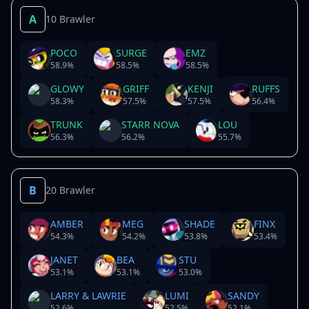
A
10 Brawler
POCO
SURGE
EMZ
58.9
%
58.5
%
58.5
%
GLOWY
GRIFF
KENJI
RUFFS
58.3
%
57.5
%
57.5
%
56.4
%
TRUNK
STARR NOVA
LOU
56.3
%
56.2
%
55.7
%
B
20 Brawler
AMBER
MEG
SHADE
FINX
54.3
%
54.2
%
53.8
%
53.4
%
JANET
BEA
STU
53.1
%
53.1
%
53.0
%
LARRY & LAWRIE
LUMI
SANDY
52.6
%
52.5
%
52.1
%