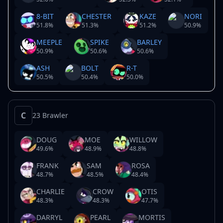
8-BIT
CHESTER
KAZE
NORI
51.8
%
51.3
%
51.2
%
50.9
%
MEEPLE
SPIKE
BARLEY
50.9
%
50.6
%
50.6
%
ASH
BOLT
R-T
50.5
%
50.4
%
50.0
%
C
23 Brawler
DOUG
MOE
WILLOW
49.6
%
48.9
%
48.8
%
FRANK
SAM
ROSA
48.7
%
48.5
%
48.4
%
CHARLIE
CROW
OTIS
48.3
%
48.3
%
47.7
%
DARRYL
PEARL
MORTIS