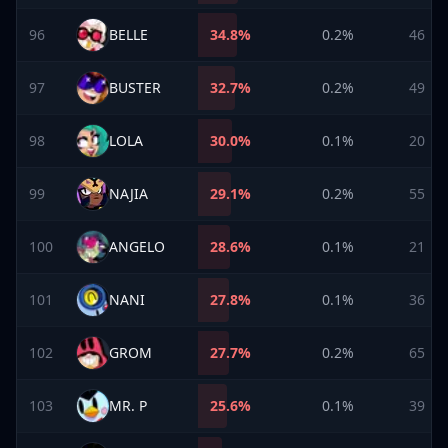
96
BELLE
34.8
%
0.2%
46
97
BUSTER
32.7
%
0.2%
49
98
LOLA
30.0
%
0.1%
20
99
NAJIA
29.1
%
0.2%
55
100
ANGELO
28.6
%
0.1%
21
101
NANI
27.8
%
0.1%
36
102
GROM
27.7
%
0.2%
65
103
MR. P
25.6
%
0.1%
39