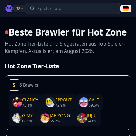
Beste Brawler für Hot Zone
Hot Zone Tier-Liste und Siegesraten aus Top-Spieler-
Kämpfen. Aktualisiert am August 2026.
Hot Zone Tier-Liste
S
6 Brawler
CLANCY
SPROUT
GALE
73.1
%
72.9
%
69.6
%
GRAY
JAE-YONG
JUJU
68.9
%
65.2
%
64.8
%