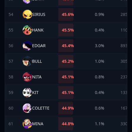
54
SIRIUS
45.6
%
0.9%
285
55
HANK
45.5
%
0.4%
110
56
EDGAR
45.4
%
3.0%
893
57
BULL
45.2
%
1.0%
305
58
NITA
45.1
%
0.8%
237
59
KIT
45.1
%
0.4%
133
60
COLETTE
44.9
%
0.6%
167
61
MINA
44.8
%
1.1%
330