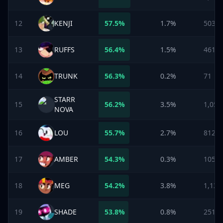
12
KENJI
57.5
%
1.7%
503
13
RUFFS
56.4
%
1.5%
461
14
TRUNK
56.3
%
0.2%
71
STARR
15
56.2
%
3.5%
1,055
NOVA
16
LOU
55.7
%
2.7%
812
17
AMBER
54.3
%
0.3%
105
18
MEG
54.2
%
3.8%
1,138
19
SHADE
53.8
%
0.8%
251