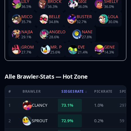
LILY
BROCK
GIGI
SHELLY
36.5
%
36.3
%
36.0
%
36.0
%
MICO
BELLE
BUSTER
LOLA
35.7
%
34.8
%
32.7
%
30.0
%
NAJIA
ANGELO
NANI
29.1
%
28.6
%
27.8
%
GROM
MR. P
EVE
GENE
27.7
%
25.6
%
21.4
%
14.3
%
Alle Brawler-Stats — Hot Zone
#
BRAWLER
SIEGESRATE
↓
PICKRATE
SPIEL
1
CLANCY
73.1
%
1.0%
297
2
SPROUT
72.9
%
0.2%
59