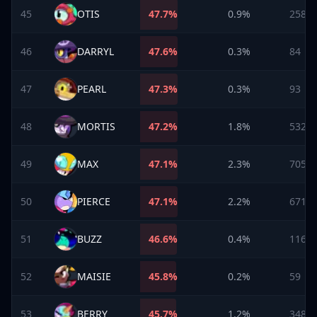
45
OTIS
47.7
%
0.9%
258
46
DARRYL
47.6
%
0.3%
84
47
PEARL
47.3
%
0.3%
93
48
MORTIS
47.2
%
1.8%
532
49
MAX
47.1
%
2.3%
705
50
PIERCE
47.1
%
2.2%
671
51
BUZZ
46.6
%
0.4%
116
52
MAISIE
45.8
%
0.2%
59
53
BERRY
45.7
%
1.2%
348