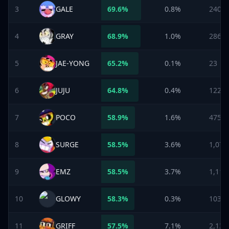
3
GALE
69.6
%
0.8%
240
4
GRAY
68.9
%
1.0%
286
5
JAE-YONG
65.2
%
0.1%
23
6
JUJU
64.8
%
0.4%
122
7
POCO
58.9
%
1.6%
475
8
SURGE
58.5
%
3.6%
1,073
9
EMZ
58.5
%
3.7%
1,114
10
GLOWY
58.3
%
0.3%
103
11
GRIFF
57.5
%
7.1%
2,139