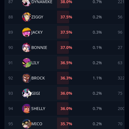
87
DYNAMIKE
38.0
%
0.7%
221
88
ZIGGY
37.5
%
0.2%
56
89
JACKY
37.5
%
0.3%
96
90
BONNIE
37.0
%
0.1%
27
91
LILY
36.5
%
0.2%
63
92
BROCK
36.3
%
1.1%
322
93
GIGI
36.0
%
0.2%
75
94
SHELLY
36.0
%
0.7%
200
95
MICO
35.7
%
0.2%
70