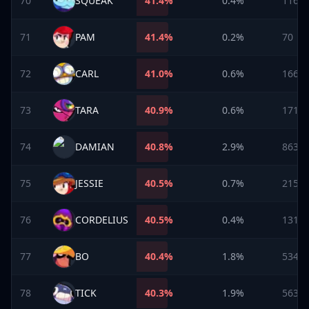
70
SQUEAK
41.4
%
0.4%
116
71
PAM
41.4
%
0.2%
70
72
CARL
41.0
%
0.6%
166
73
TARA
40.9
%
0.6%
171
74
DAMIAN
40.8
%
2.9%
863
75
JESSIE
40.5
%
0.7%
215
76
CORDELIUS
40.5
%
0.4%
131
77
BO
40.4
%
1.8%
534
78
TICK
40.3
%
1.9%
563