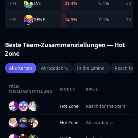
104
EVE
21.4
%
0.1%
28
105
GENE
14.3
%
0.1%
35
Beste Team-Zusammenstellungen — Hot
Zone
Alle Karten
Abracadabra
In the Liminal
Reach for t
TEAM-
MODUS
KARTE
SI
ZUSAMMENSTELLUNG
Hot Zone
Reach for the Stars
98
Hot Zone
Abracadabra
97