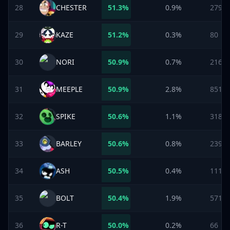
28
CHESTER
51.3
%
0.9%
279
29
KAZE
51.2
%
0.3%
80
30
NORI
50.9
%
0.7%
216
31
MEEPLE
50.9
%
2.8%
851
32
SPIKE
50.6
%
1.1%
318
33
BARLEY
50.6
%
0.8%
239
34
ASH
50.5
%
0.4%
111
35
BOLT
50.4
%
1.9%
571
36
R-T
50.0
%
0.2%
66