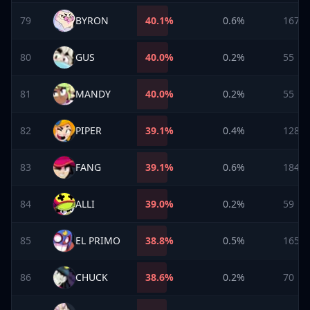
79
BYRON
40.1
%
0.6%
167
80
GUS
40.0
%
0.2%
55
81
MANDY
40.0
%
0.2%
55
82
PIPER
39.1
%
0.4%
128
83
FANG
39.1
%
0.6%
184
84
ALLI
39.0
%
0.2%
59
85
EL PRIMO
38.8
%
0.5%
165
86
CHUCK
38.6
%
0.2%
70