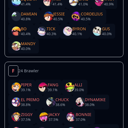
41.4
%
41.4
%
41.0
%
40.9
%
DAMIAN
JESSIE
CORDELIUS
40.8
%
40.5
%
40.5
%
BO
TICK
BYRON
GUS
40.4
%
40.3
%
40.1
%
40.0
%
MANDY
40.0
%
F
24 Brawler
PIPER
FANG
ALLI
39.1
%
39.1
%
39.0
%
EL PRIMO
CHUCK
DYNAMIKE
38.8
%
38.6
%
38.0
%
ZIGGY
JACKY
BONNIE
37.5
%
37.5
%
37.0
%