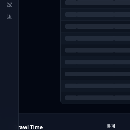
통계
Brawl Time